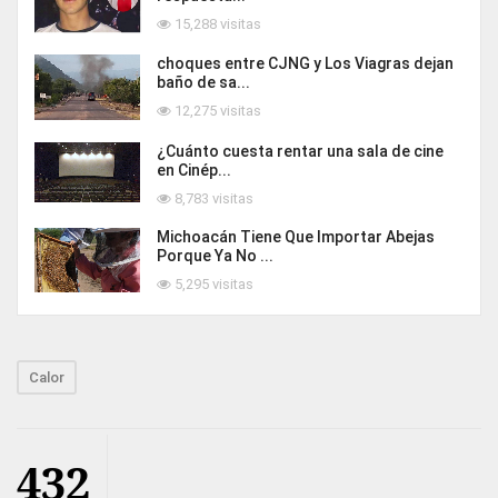
15,288 visitas
choques entre CJNG y Los Viagras dejan
baño de sa...
12,275 visitas
¿Cuánto cuesta rentar una sala de cine
en Cinép...
8,783 visitas
Michoacán Tiene Que Importar Abejas
Porque Ya No ...
5,295 visitas
Calor
432