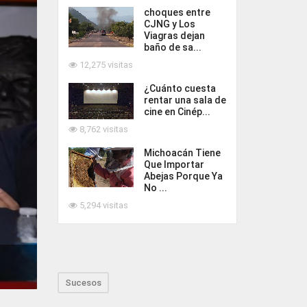
choques entre
CJNG y Los
Viagras dejan
baño de sa...
12,275 visitas
¿Cuánto cuesta
rentar una sala de
cine en Cinép...
8,762 visitas
Michoacán Tiene
Que Importar
Abejas Porque Ya
No ...
5,294 visitas
Sucesos