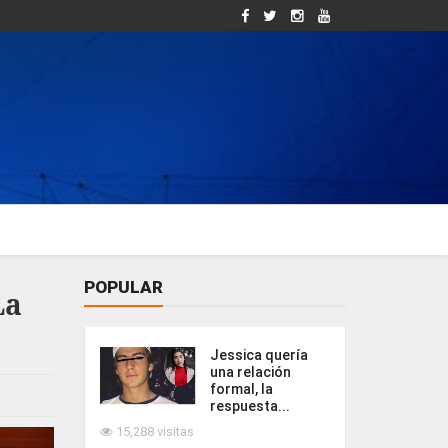
POPULAR
La
Jessica quería
una relación
formal, la
respuesta...
15,288 visitas