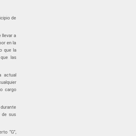
cipio de
 llevar a
bor en la
o que la
 que las
a actual
ualquier
mo cargo
 durante
e de sus
rto “G”,