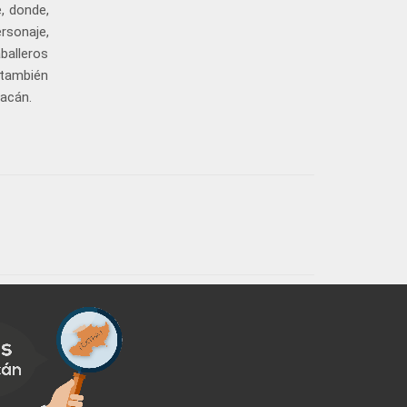
, donde,
rsonaje,
balleros
 también
oacán.