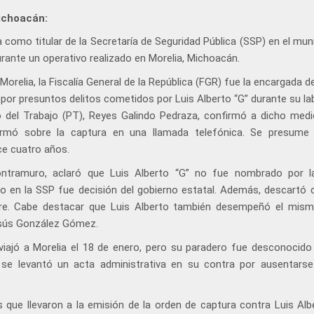
ichoacán:
como titular de la Secretaría de Seguridad Pública (SSP) en el muni
rante un operativo realizado en Morelia, Michoacán.
relia, la Fiscalía General de la República (FGR) fue la encargada de
 por presuntos delitos cometidos por Luis Alberto “G” durante su la
ido del Trabajo (PT), Reyes Galindo Pedraza, confirmó a dicho medi
ormó sobre la captura en una llamada telefónica. Se presume
ce cuatro años.
Contramuro, aclaró que Luis Alberto “G” no fue nombrado por l
o en la SSP fue decisión del gobierno estatal. Además, descartó c
mbre. Cabe destacar que Luis Alberto también desempeñó el mis
Jesús González Gómez.
viajó a Morelia el 18 de enero, pero su paradero fue desconocido
, se levantó un acta administrativa en su contra por ausentars
que llevaron a la emisión de la orden de captura contra Luis Albe