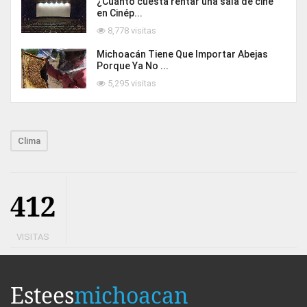
¿Cuánto cuesta rentar una sala de cine
en Cinép...
8,778 visitas
Michoacán Tiene Que Importar Abejas
Porque Ya No ...
5,295 visitas
Clima
412
VISITAS
Estees
michoacan