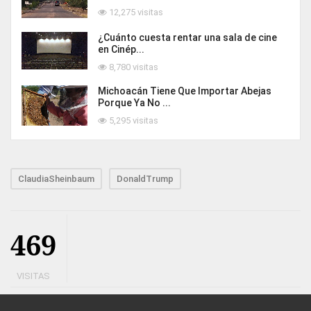
12,275 visitas
¿Cuánto cuesta rentar una sala de cine
en Cinép...
8,780 visitas
Michoacán Tiene Que Importar Abejas
Porque Ya No ...
5,295 visitas
ClaudiaSheinbaum
DonaldTrump
469
VISITAS