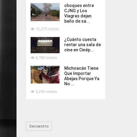
choques entre
CJNG y Los
Viagras dejan
baño de sa...
12,275 visitas
¿Cuánto cuesta
rentar una sala de
cine en Cinép...
8,783 visitas
Michoacán Tiene
Que Importar
Abejas Porque Ya
No ...
5,295 visitas
Secuestro