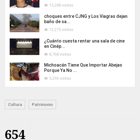
15,288 visitas
choques entre CJNG y Los Viagras dejan
baño de sa...
12,275 visitas
¿Cuánto cuesta rentar una sala de cine
en Cinép...
8,768 visitas
Michoacán Tiene Que Importar Abejas
Porque Ya No ...
5,295 visitas
Cultura
Patrimonio
654