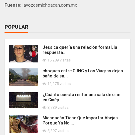
Fuente:
lavozdemichoacan.com.mx
POPULAR
Jessica quería una relación formal, la
respuesta...
15,289 visitas
choques entre CJNG y Los Viagras dejan
baño de sa...
12,275 visitas
¿Cuánto cuesta rentar una sala de cine
en Cinép...
8,789 visitas
Michoacán Tiene Que Importar Abejas
Porque Ya No ...
5,297 visitas