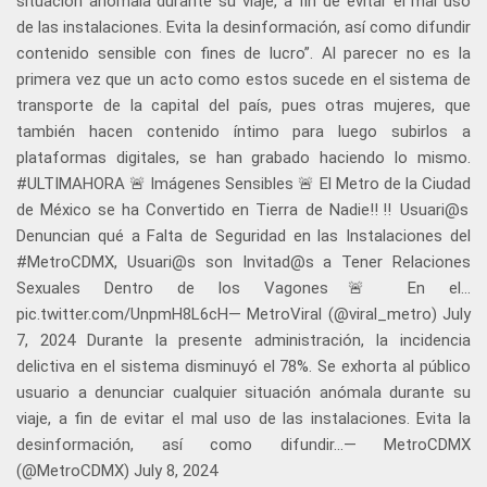
situación anómala durante su viaje, a fin de evitar el mal uso
de las instalaciones. Evita la desinformación, así como difundir
contenido sensible con fines de lucro”. Al parecer no es la
primera vez que un acto como estos sucede en el sistema de
transporte de la capital del país, pues otras mujeres, que
también hacen contenido íntimo para luego subirlos a
plataformas digitales, se han grabado haciendo lo mismo.
#ULTIMAHORA 🚨 Imágenes Sensibles 🚨 El Metro de la Ciudad
de México se ha Convertido en Tierra de Nadie‼️‼️ Usuari@s
Denuncian qué a Falta de Seguridad en las Instalaciones del
#MetroCDMX, Usuari@s son Invitad@s a Tener Relaciones
Sexuales Dentro de los Vagones🚨 En el…
pic.twitter.com/UnpmH8L6cH— MetroViral (@viral_metro) July
7, 2024 Durante la presente administración, la incidencia
delictiva en el sistema disminuyó el 78%. Se exhorta al público
usuario a denunciar cualquier situación anómala durante su
viaje, a fin de evitar el mal uso de las instalaciones. Evita la
desinformación, así como difundir…— MetroCDMX
(@MetroCDMX) July 8, 2024