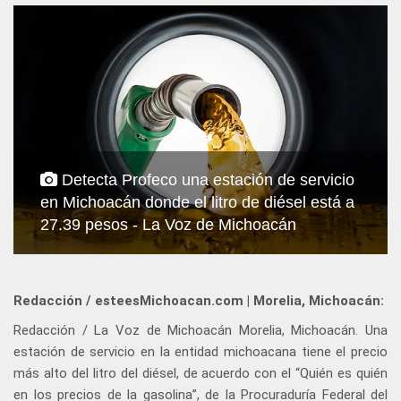
Detecta Profeco una estación de servicio
en Michoacán donde el litro de diésel está a
27.39 pesos - La Voz de Michoacán
Redacción / esteesMichoacan.com | Morelia, Michoacán:
Redacción / La Voz de Michoacán Morelia, Michoacán. Una
estación de servicio en la entidad michoacana tiene el precio
más alto del litro del diésel, de acuerdo con el “Quién es quién
en los precios de la gasolina”, de la Procuraduría Federal del