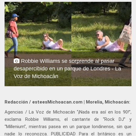
Robbie Williams se sorprende al pasar
desapercibido en un parque de Londres - La
Voz de Michoacán
Redacción / esteesMichoacan.com | Morelia, Michoacán:
Agencias / La Voz de Michoacán “¡Nada era así en los 90!”,
exclama Robbie Williams, el cantante de “Rock DJ” y
“Millenium”, mientras pasea en un parque londinense, sin que
nadie lo reconozca. PUBLICIDAD Para el británico es un