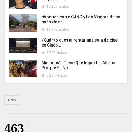
15,287 visitas
choques entre CJNG y Los Viagras dejan
baño de sa...
12,272 visitas
¿Cuánto cuesta rentar una sala de cine
en Cinép...
8,759 visitas
Michoacán Tiene Que Importar Abejas
Porque Ya No ...
5,294 visitas
Otro
463