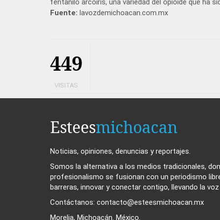
fentanilo arcoíris, una variedad del opioide que ha
Fuente:
lavozdemichoacan.com.mx
449
VISITAS
Estees
michoacan
Noticias, opiniones, denuncias y reportajes.
Somos la alternativa a los medios tradicionales, dond
profesionalismo se fusionan con un periodismo libr
barreras, innovar y conectar contigo, llevando la vo
Contáctanos: contacto@esteesmichoacan.mx
Morelia, Michoacán. México.