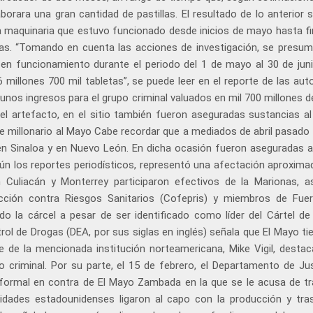
borara una gran cantidad de pastillas. El resultado de lo anterior 
 la maquinaria que estuvo funcionado desde inicios de mayo hasta fi
llas. “Tomando en cuenta las acciones de investigación, se presum
n funcionamiento durante el periodo del 1 de mayo al 30 de juni
 millones 700 mil tabletas”, se puede leer en el reporte de las aut
unos ingresos para el grupo criminal valuados en mil 700 millones d
l artefacto, en el sitio también fueron aseguradas sustancias al
pe millonario al Mayo Cabe recordar que a mediados de abril pasado
en Sinaloa y en Nuevo León. En dicha ocasión fueron aseguradas a
ún los reportes periodísticos, representó una afectación aproxima
n Culiacán y Monterrey participaron efectivos de la Marionas, 
ción contra Riesgos Sanitarios (Cofepris) y miembros de Fuerz
la cárcel a pesar de ser identificado como líder del Cártel de 
ol de Drogas (DEA, por sus siglas en inglés) señala que El Mayo ti
te de la mencionada institución norteamericana, Mike Vigil, destac
 criminal. Por su parte, el 15 de febrero, el Departamento de Jus
 formal en contra de El Mayo Zambada en la que se le acusa de tr
idades estadounidenses ligaron al capo con la producción y tra