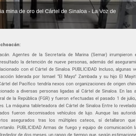
ia mina de oro del Cártel de Sinaloa - La Voz de
ichoacán:
cán. Agentes de la Secretaría de Marina (Semar) irrumpieron
 resultado la detención de nueve personas, además del aseguram
elacionado con el Cártel de Sinaloa. PUBLICIDAD Incluso, algunas v
facción liderada por Ismael “El Mayo” Zambada y su hijo El Mayit
ártel del Pacífico tendría nexos con organizaciones de origen chin
onado a diversas personas ligadas al Cártel de Sinaloa. En las 
ral de la República (FGR) y fueron efectuadas el pasado 1 de julio
. La máquina tableteadora del Cártel de Sinaloa Entre lo revelado
sados fueron decomisados vehículos de lujo. Aunque las autori
tos asegurados tras los múltiples cateos, sí detallaron qu
entanilo. PUBLICIDAD Armas de fuego y equipo de comunicación 
alrededor de dos meses, un rango de tiempo que, según estimacione