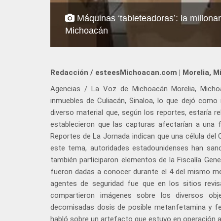
Máquinas ‘tableteadoras’: la millonar
Michoacán
Redacción / esteesMichoacan.com | Morelia, M
Agencias / La Voz de Michoacán Morelia, Michoa
inmuebles de Culiacán, Sinaloa, lo que dejó como
diverso material que, según los reportes, estaría r
establecieron que las capturas afectarían a una 
Reportes de La Jornada indican que una célula del C
este tema, autoridades estadounidenses han sanci
también participaron elementos de la Fiscalía Gene
fueron dadas a conocer durante el 4 del mismo mes
agentes de seguridad fue que en los sitios revi
compartieron imágenes sobre los diversos obje
decomisadas dosis de posible metanfetamina y f
habló sobre un artefacto que estuvo en operación 