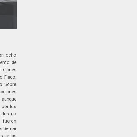
 en ocho
iento de
ersiones
o Flaco.
o. Sobre
acciones
, aunque
 por los
dades no
e fueron
la Semar
s de las