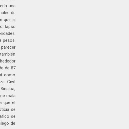
sería una
nales de
e que al
o, lapso
oridades.
e pesos,
 parecer
 también
lrededor
da de 87
así como
a Civil.
Sinaloa,
ene mala
a que el
ticia de
afico de
siego de