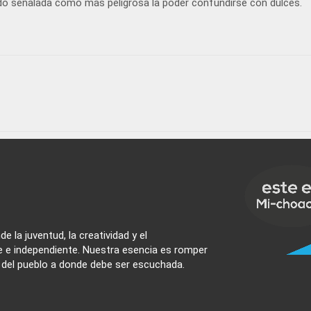
 sido señalada como más peligrosa la poder confundirse con dulces.
e la juventud, la creatividad y el
e e independiente. Nuestra esencia es romper
z del pueblo a donde debe ser escuchada.