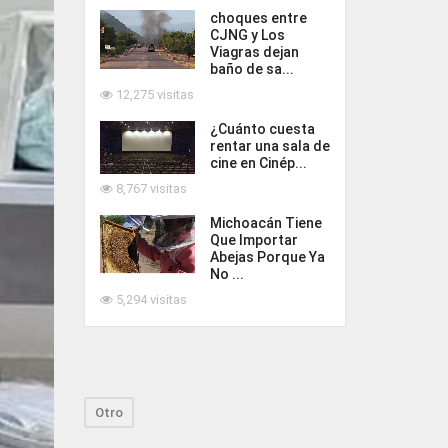
choques entre
CJNG y Los
Viagras dejan
baño de sa...
12,275 visitas
¿Cuánto cuesta
rentar una sala de
cine en Cinép...
8,767 visitas
Michoacán Tiene
Que Importar
Abejas Porque Ya
No ...
5,294 visitas
Otro