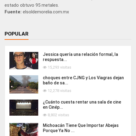
estado obtuvo 95 metales.
Fuente:
elsoldemorelia.com.mx
POPULAR
Jessica quería una relación formal, la
respuesta...
15,293 visitas
choques entre CJNG y Los Viagras dejan
baño de sa...
12,278 visitas
¿Cuánto cuesta rentar una sala de cine
en Cinép...
8,802 visitas
Michoacán Tiene Que Importar Abejas
Porque Ya No ...