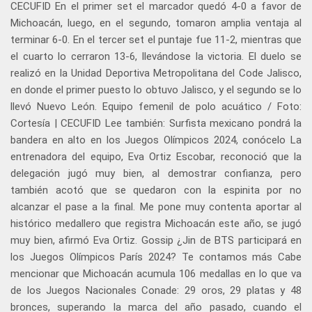
CECUFID En el primer set el marcador quedó 4-0 a favor de
Michoacán, luego, en el segundo, tomaron amplia ventaja al
terminar 6-0. En el tercer set el puntaje fue 11-2, mientras que
el cuarto lo cerraron 13-6, llevándose la victoria. El duelo se
realizó en la Unidad Deportiva Metropolitana del Code Jalisco,
en donde el primer puesto lo obtuvo Jalisco, y el segundo se lo
llevó Nuevo León. Equipo femenil de polo acuático / Foto:
Cortesía | CECUFID Lee también: Surfista mexicano pondrá la
bandera en alto en los Juegos Olímpicos 2024, conócelo La
entrenadora del equipo, Eva Ortiz Escobar, reconoció que la
delegación jugó muy bien, al demostrar confianza, pero
también acotó que se quedaron con la espinita por no
alcanzar el pase a la final. Me pone muy contenta aportar al
histórico medallero que registra Michoacán este año, se jugó
muy bien, afirmó Eva Ortiz. Gossip ¿Jin de BTS participará en
los Juegos Olímpicos París 2024? Te contamos más Cabe
mencionar que Michoacán acumula 106 medallas en lo que va
de los Juegos Nacionales Conade: 29 oros, 29 platas y 48
bronces, superando la marca del año pasado, cuando el