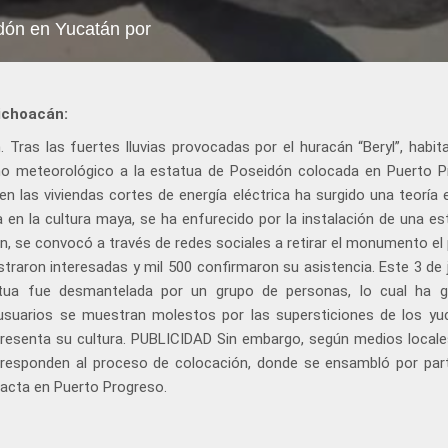
dón en Yucatán por
ichoacán:
Tras las fuertes lluvias provocadas por el huracán “Beryl”, habit
no meteorológico a la estatua de Poseidón colocada en Puerto P
 las viviendas cortes de energía eléctrica ha surgido una teoría 
ia en la cultura maya, se ha enfurecido por la instalación de una e
ón, se convocó a través de redes sociales a retirar el monumento el
ostraron interesadas y mil 500 confirmaron su asistencia. Este 3 de 
tua fue desmantelada por un grupo de personas, lo cual ha 
 usuarios se muestran molestos por las supersticiones de los yu
presenta su cultura. PUBLICIDAD Sin embargo, según medios locale
rresponden al proceso de colocación, donde se ensambló por par
tacta en Puerto Progreso.