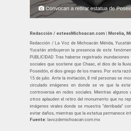
Convocan a retirar estatua de Posei
Redacción / esteesMichoacan.com | Morelia, M
Redacción / La Voz de Michoacán Mérida, Yucatán. 
Yucatán atribuyeron la presencia de este fenóme
PUBLICIDAD Tras haberse registrado inundaciones en
sociales que sostiene que Chaac, el dios de la lluv
Poseidón, el dios griego de los mares. Por esta raz
15 de julio. Ante la invitación, 8 mil personas se m
circulado imágenes en donde se ve que la esta
controversia en redes sociales. Mientras algunos
otros aplauden el retiro del monumento que no re
imágenes virales donde se muestra “derribada” co
evitar daños, mientras que la estatua permanece in
Fuente:
lavozdemichoacan.com.mx