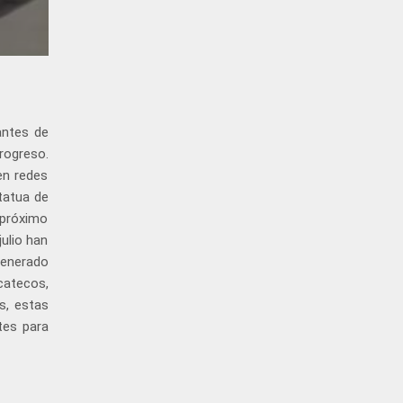
antes de
rogreso.
en redes
statua de
 próximo
julio han
generado
catecos,
s, estas
tes para