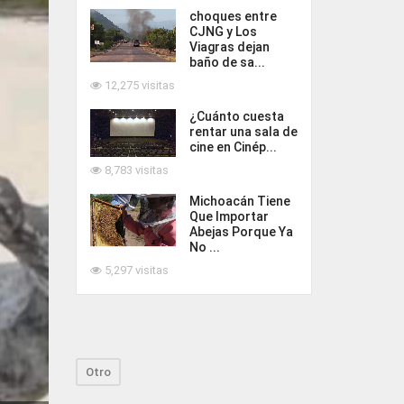
choques entre
CJNG y Los
Viagras dejan
baño de sa...
12,275 visitas
¿Cuánto cuesta
rentar una sala de
cine en Cinép...
8,783 visitas
Michoacán Tiene
Que Importar
Abejas Porque Ya
No ...
5,297 visitas
Otro