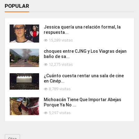
POPULAR
Jessica quería una relación formal, la
respuesta...
15,289 visitas
choques entre CJNG y Los Viagras dejan
baño de sa...
12,275 visitas
¿Cuánto cuesta rentar una sala de cine
en Cinép...
8,789 visitas
Michoacán Tiene Que Importar Abejas
Porque Ya No ...
5,297 visitas
Otro