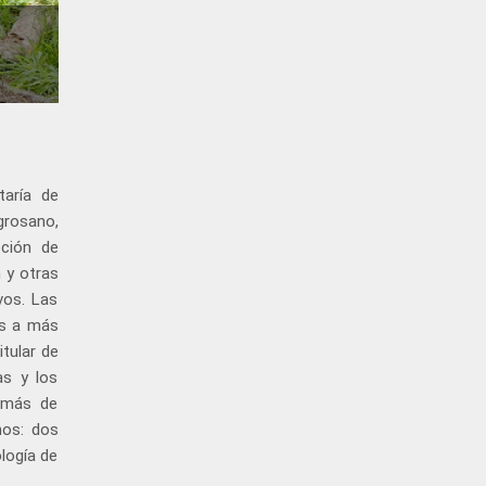
taría de
Agrosano,
ción de
 y otras
vos. Las
os a más
tular de
as y los
demás de
mos: dos
ología de