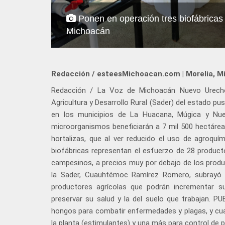
Ponen en operación tres biofábrica
Michoacán
Redacción / esteesMichoacan.com | Morelia, M
Redacción / La Voz de Michoacán Nuevo Urecho, 
Agricultura y Desarrollo Rural (Sader) del estado p
en los municipios de La Huacana, Múgica y Nu
microorganismos beneficiarán a 7 mil 500 hectáreas
hortalizas, que al ver reducido el uso de agroquí
biofábricas representan el esfuerzo de 28 produc
campesinos, a precios muy por debajo de los produc
la Sader, Cuauhtémoc Ramírez Romero, subrayó q
productores agrícolas que podrán incrementar s
preservar su salud y la del suelo que trabajan. 
hongos para combatir enfermedades y plagas, y cuatr
la planta (estimulantes) y una más para control de p