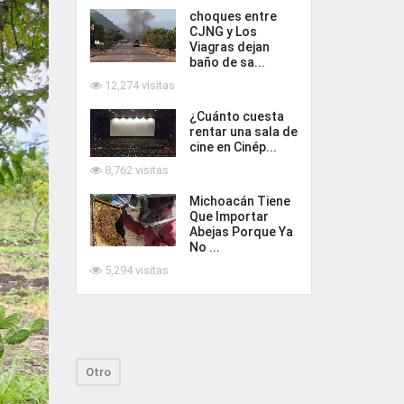
choques entre
CJNG y Los
Viagras dejan
baño de sa...
12,274 visitas
¿Cuánto cuesta
rentar una sala de
cine en Cinép...
8,762 visitas
Michoacán Tiene
Que Importar
Abejas Porque Ya
No ...
5,294 visitas
Otro