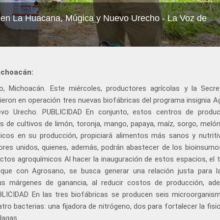
s en La Huacana, Múgica y Nuevo Urecho - La Voz de
ichoacán:
Michoacán. Este miércoles, productores agrícolas y la Secre
usieron en operación tres nuevas biofábricas del programa insignia 
evo Urecho. PUBLICIDAD En conjunto, estos centros de produc
 de cultivos de limón, toronja, mango, papaya, maíz, sorgo, melón
micos en su producción, propiciará alimentos más sanos y nutriti
tores unidos, quienes, además, podrán abastecer de los bioinsum
tos agroquímicos Al hacer la inauguración de estos espacios, el ti
ue con Agrosano, se busca generar una relación justa para l
us márgenes de ganancia, al reducir costos de producción, a
PUBLICIDAD En las tres biofábricas se producen seis microorganis
o bacterias: una fijadora de nitrógeno, dos para fortalecer la fisi
lagas.