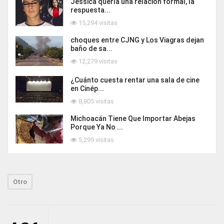
Jessica quería una relación formal, la
respuesta...
15,294 visitas
choques entre CJNG y Los Viagras dejan
baño de sa...
12,279 visitas
¿Cuánto cuesta rentar una sala de cine
en Cinép...
8,805 visitas
Michoacán Tiene Que Importar Abejas
Porque Ya No ...
5,299 visitas
Otro