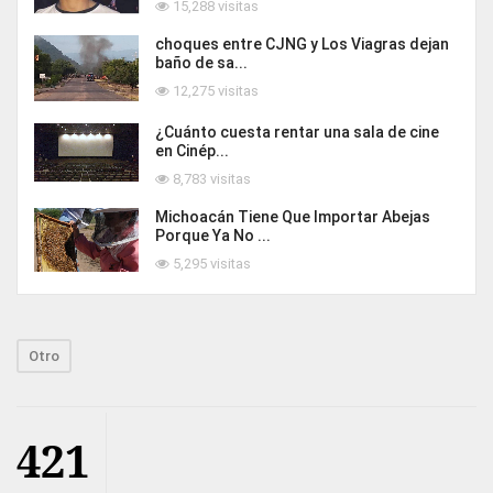
15,288 visitas
choques entre CJNG y Los Viagras dejan
baño de sa...
12,275 visitas
¿Cuánto cuesta rentar una sala de cine
en Cinép...
8,783 visitas
Michoacán Tiene Que Importar Abejas
Porque Ya No ...
5,295 visitas
Otro
421