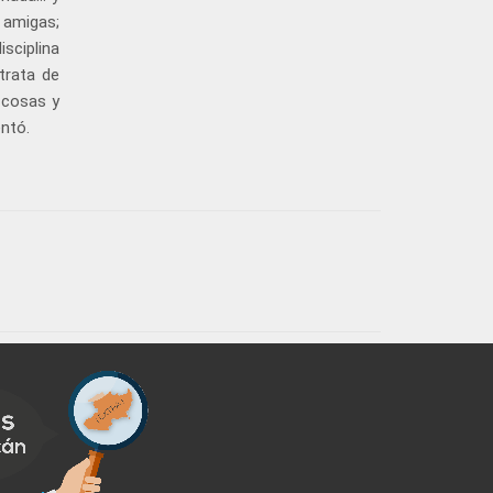
 amigas;
sciplina
trata de
 cosas y
entó.