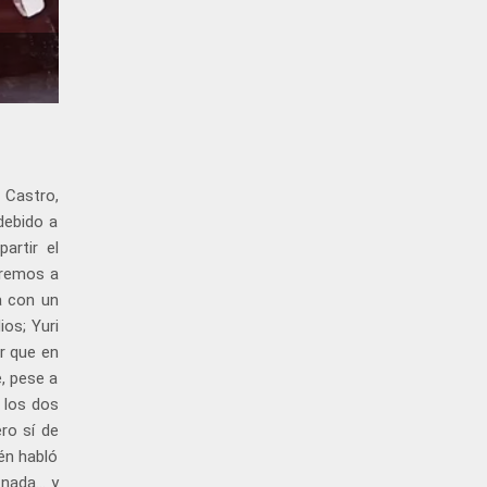
 Castro,
debido a
artir el
veremos a
a con un
os; Yuri
or que en
, pese a
e los dos
ro sí de
én habló
nada... y