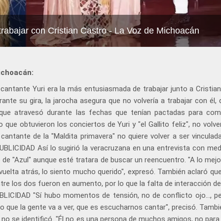
trabajar con Cristian Castro - La Voz de Michoacán
ichoacán:
antante Yuri era la más entusiasmada de trabajar junto a Cristian
te su gira, la jarocha asegura que no volvería a trabajar con él, 
e atravesó durante las fechas que tenían pactadas para comp
o que obtuvieron los conciertos de Yuri y "el Gallito feliz", no vol
 cantante de la "Maldita primavera" no quiere volver a ser vinculad
UBLICIDAD Así lo sugirió la veracruzana en una entrevista con medi
e de "Azul" aunque esté tratara de buscar un reencuentro. "A lo mej
vuelta atrás, lo siento mucho querido", expresó. También aclaró que
tre los dos fueron en aumento, por lo que la falta de interacción d
BLICIDAD "Sí hubo momentos de tensión, no de conflicto ojo..., pe
 que la gente va a ver, que es escucharnos cantar", precisó. Tambi
e no se identificó. "Él no es una persona de muchos amigos, no para 