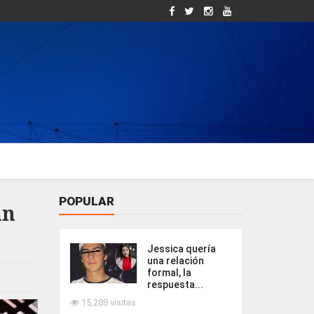
POPULAR
an
Jessica quería
una relación
formal, la
respuesta...
15,288 visitas