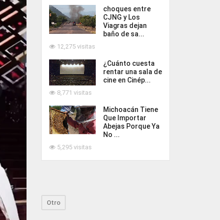
choques entre
CJNG y Los
Viagras dejan
baño de sa...
12,275 visitas
¿Cuánto cuesta
rentar una sala de
cine en Cinép...
8,771 visitas
Michoacán Tiene
Que Importar
Abejas Porque Ya
No ...
5,295 visitas
Otro