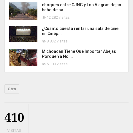
choques entre CJNG y Los Viagras dejan
baño de sa...
12,282 visitas
¿Cuánto cuesta rentar una sala de cine
en Cinép...
8,832 visitas
Michoacán Tiene Que Importar Abejas
Porque Ya No ...
5,300 visitas
Otro
410
VISITAS