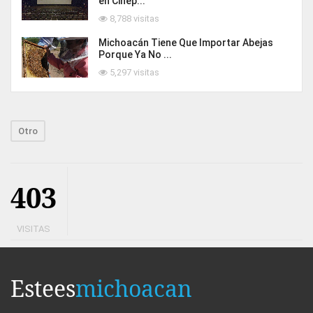
en Cinép...
8,788 visitas
Michoacán Tiene Que Importar Abejas
Porque Ya No ...
5,297 visitas
Otro
403
VISITAS
Estees
michoacan