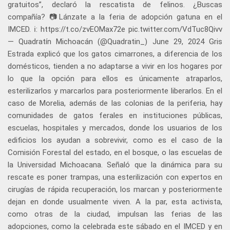
gratuitos”, declaró la rescatista de felinos. ¿Buscas
compañía? 📷Lánzate a la feria de adopción gatuna en el
IMCED. ℹ️: https://t.co/zvEOMax72e pic.twitter.com/VdTuc8Qivv
— Quadratín Michoacán (@Quadratin_) June 29, 2024 Gris
Estrada explicó que los gatos cimarrones, a diferencia de los
domésticos, tienden a no adaptarse a vivir en los hogares por
lo que la opción para ellos es únicamente atraparlos,
esterilizarlos y marcarlos para posteriormente liberarlos. En el
caso de Morelia, además de las colonias de la periferia, hay
comunidades de gatos ferales en instituciones públicas,
escuelas, hospitales y mercados, donde los usuarios de los
edificios los ayudan a sobrevivir, como es el caso de la
Comisión Forestal del estado, en el bosque, o las escuelas de
la Universidad Michoacana. Señaló que la dinámica para su
rescate es poner trampas, una esterilización con expertos en
cirugías de rápida recuperación, los marcan y posteriormente
dejan en donde usualmente viven. A la par, esta activista,
como otras de la ciudad, impulsan las ferias de las
adopciones, como la celebrada este sábado en el IMCED y en